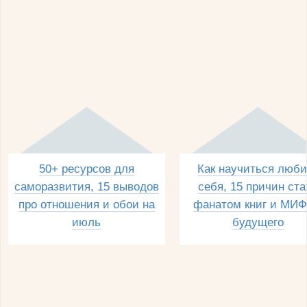
50+ ресурсов для
Как научиться люби
саморазвития, 15 выводов
себя, 15 причин ста
про отношения и обои на
фанатом книг и МИФ
июль
будущего