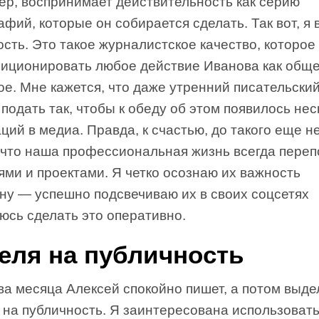
ер, воспринимает действительность как серию
фий, которые он собирается сделать. Так вот, я
ость. Это такое журналистское качество, которое
зиционировать любое действие Иванова как общ
е. Мне кажется, что даже утренний писательски
 подать так, чтобы к обеду об этом появилось нес
ций в медиа. Правда, к счастью, до такого еще н
 что наша профессиональная жизнь всегда пере
ми и проектами. Я четко осознаю их важность
зну — успешно подсвечиваю их в своих соцсетях
юсь сделать это оперативно.
еля на публичность
ва месяца Алексей спокойно пишет, а потом выде
 на публичность. Я заинтересована использоват