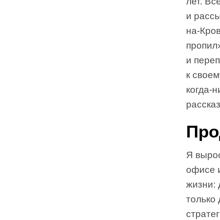
лет. Вс
и рассы
на-Кров
пропил
и переп
к своем
когда-н
рассказ
Про
Я вырос
офисе и
жизни:
только 
стратег