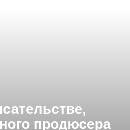
исательстве,
жного продюсера