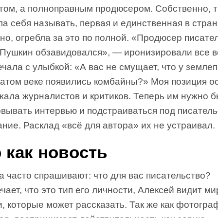
нтом, а полноправным продюсером. Собственно, т
а себя называть, первая и единственная в стран
но, огребла за это по полной. «Продюсер писате
 Пушкин обзавидовался», — иронизировали все во
ечала с улыбкой: «А вас не смущает, что у земле
цатом веке появились комбайны?» Моя позиция о
жала журналистов и критиков. Теперь им нужно 
овывать интервью и подстраиваться под писатель
ние. Расклад «всё для автора» их не устраивал.
 как новость
 часто спрашивают: что для вас писательство?
чает, что это тип его личности, Алексей видит ми
, которые может рассказать. Так же как фотогра