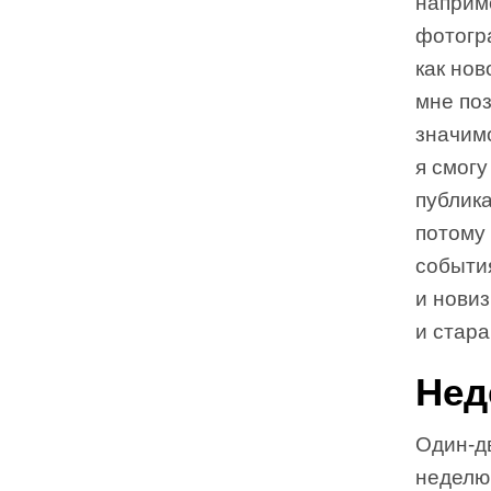
наприм
фотогра
как нов
мне по
значимо
я смогу
публика
потому
события
и нови
и стара
Нед
Один-д
неделю