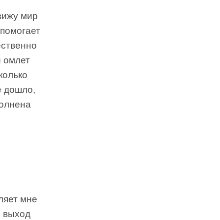
 вижу мир
 помогает
ественно
й омлет
колько
е дошло,
полнена
ляет мне
ь выход