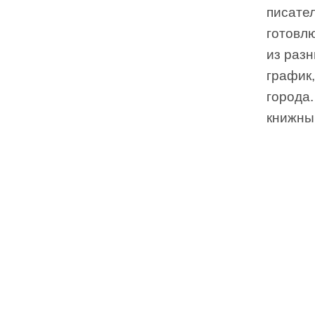
писате
готовлю
из разн
график,
города.
книжный