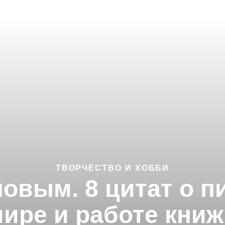
ТВОРЧЕСТВО И ХОББИ
овым. 8 цитат о п
ире и работе кни