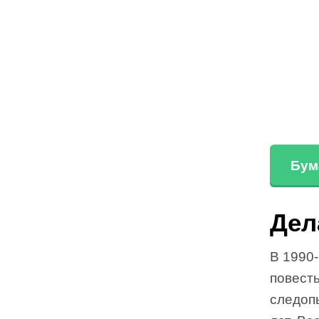
Бум
Дел
В 1990
повест
следопы