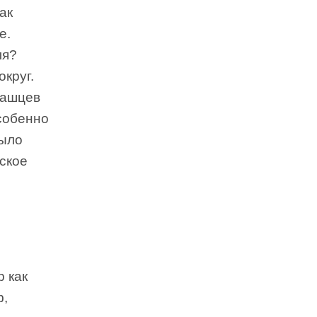
ак
е.
ля?
круг.
пашцев
собенно
было
ское
р как
ф,