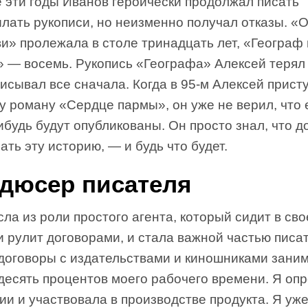
е эти годы Иванов героически продолжал писать
лать рукописи, но неизменно получал отказы. «
и» пролежала в столе тринадцать лет, «Географ 
» — восемь. Рукопись «Географа» Алексей теря
исывал все сначала. Когда в 95-м Алексей прист
у роману «Сердце пармы», он уже не верил, что 
ибудь будут опубликованы. Он просто знал, что 
ать эту историю, — и будь что будет.
дюсер писателя
ла из роли простого агента, который сидит в св
 рулит договорами, и стала важной частью писа
 договоры с издательствами и киношниками зани
десять процентов моего рабочего времени. Я оп
ии и участвовала в производстве продукта. Я уж