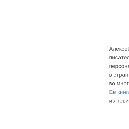
Алексе
писател
персон
в стран
во мно
Ее
книг
из нови