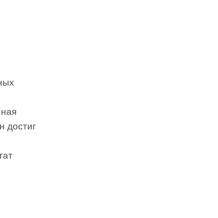
ных
нная
н достиг
тат