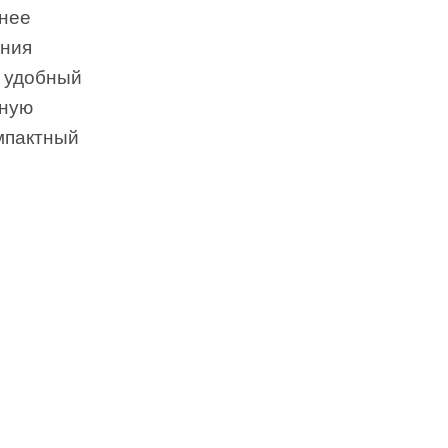
анее
ения
ю удобный
оную
омпактный