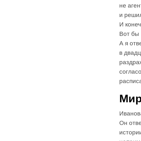
не аге
и решил
И конеч
Вот бы
А я отв
в двад
раздра
соглас
расписа
Мир
Иванова
Он отве
истории