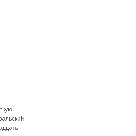
скую
ральский
надцать