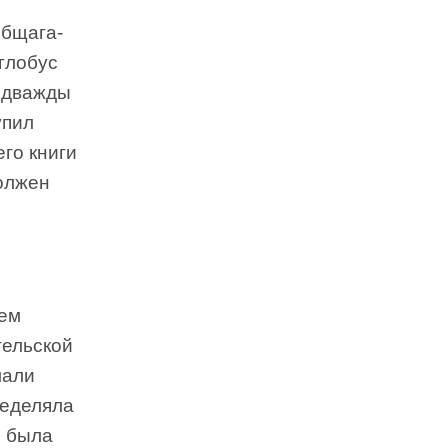
Общага-
глобус
л дважды
упил
его книги
должен
оем
тельской
мали
ределяла
е была