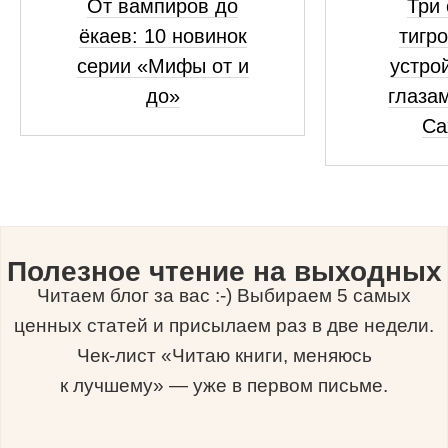
От вампиров до
Три 
ёкаев: 10 новинок
тигро
серии «Мифы от и
устро
до»
глаза
Са
Полезное чтение на выходных
Читаем блог за вас :-) Выбираем 5 самых
ценных статей и присылаем раз в две недели.
Чек-лист «Читаю книги, меняюсь
к лучшему» — уже в первом письме.