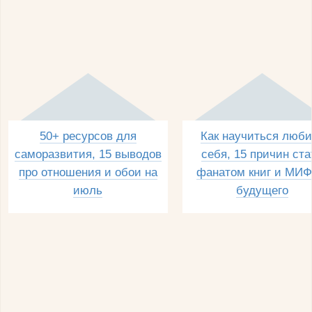
50+ ресурсов для
Как научиться люби
саморазвития, 15 выводов
себя, 15 причин ста
про отношения и обои на
фанатом книг и МИФ
июль
будущего