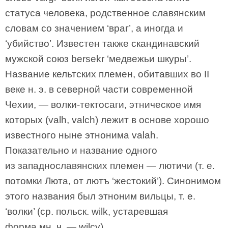
статуса человека, родственное славянским
словам со значением ‘враг’, а иногда и
‘убийство’. Известен также скандинавский
мужской союз bersekr ‘медвежьи шкуры’.
Название кельтских племен, обитавших во II
веке н. э. в северной части современной
Чехии, — волки-тектосаги, этническое имя
которых (valh, valch) лежит в основе хорошо
известного ныне этнонима valah.
Показательно и название одного
из западнославянских племен — лютичи (т. е.
потомки Люта, от лютъ ‘жестокий’). Синонимом
этого названия был этноним вильцы, т. е.
‘волки’ (ср. польск. wilk, устаревшая
форма мн. ч. — wilcy).