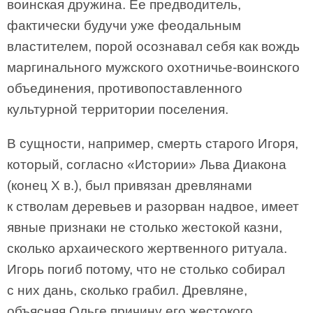
воинская дружина. Ее предводитель,
фактически будучи уже феодальным
властителем, порой осознавал себя как вождь
маргинального мужского охотничье-воинского
объединения, противопоставленного
культурной территории поселения.
В сущности, например, смерть старого Игоря,
который, согласно «Истории» Льва Диакона
(конец Х в.), был привязан древлянами
к стволам деревьев и разорван надвое, имеет
явные признаки не столько жестокой казни,
сколько архаического жертвенного ритуала.
Игорь погиб потому, что не столько собирал
с них дань, сколько грабил. Древляне,
объясняя Ольге причину его жестокого