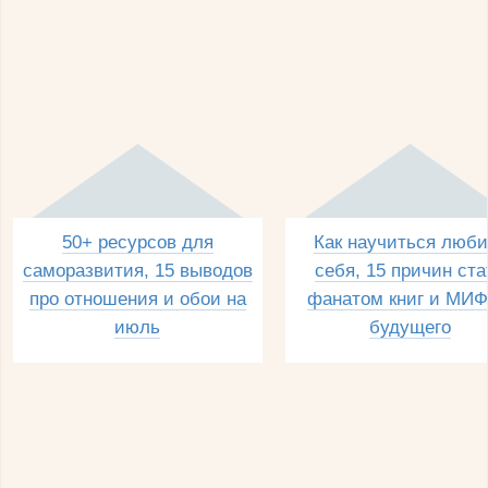
50+ ресурсов для
Как научиться люби
саморазвития, 15 выводов
себя, 15 причин ста
про отношения и обои на
фанатом книг и МИФ
июль
будущего