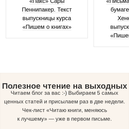
«Пакс» Сары
«Письма
Пеннипакер. Текст
бумаге
выпускницы курса
Хенн
«Пишем о книгах»
выпуск
«Пишем
Полезное чтение на выходных
Читаем блог за вас :-) Выбираем 5 самых
ценных статей и присылаем раз в две недели.
Чек-лист «Читаю книги, меняюсь
к лучшему» — уже в первом письме.