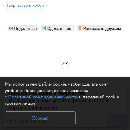
Творчество и хобби
Поделиться
Сделать пост
Рассказать друзьям
Мы используем файлы cookie, чтобы сделать сайт
Написать комментарий
удобнее. Посещая сайт, вы соглашаетесь
Письма про книги и творчество
с Политикой конфиденциальности
и передачей cookie
Похожие статьи
Раз в неделю присылаем новинки, скидки и
третьим лицам
порцию вдохновения
Хорошо