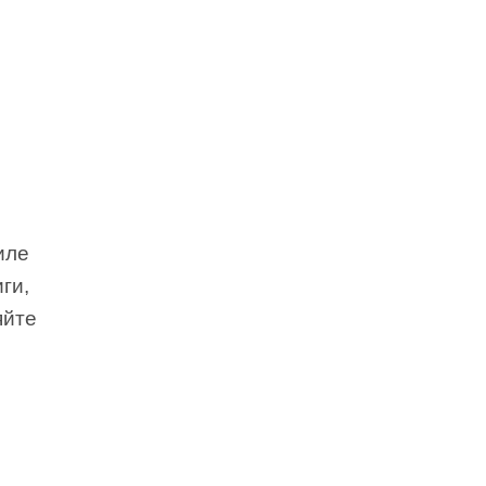
иле
ги,
яйте