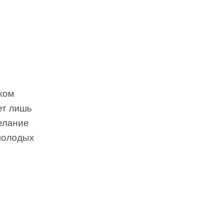
жом
ет лишь
елание
 молодых