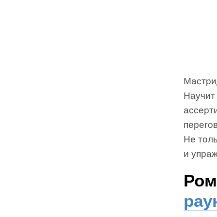
Мастрид
Научит 
ассерт
перегов
Не толь
и упра
Ром
рау