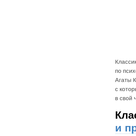
Классик
по псих
Агаты 
с кото
в свой 
Кла
и п