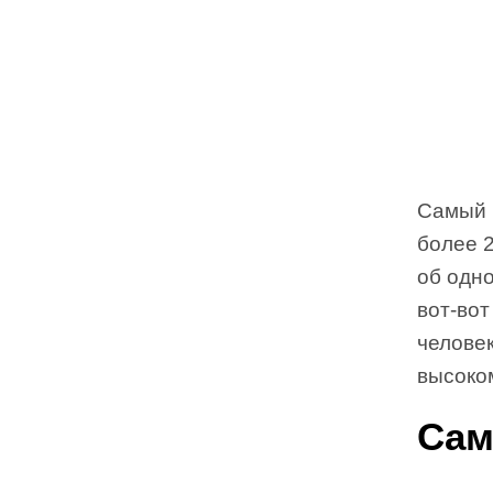
Самый 
более 
об одн
вот-вот
человек
высоком
Сам