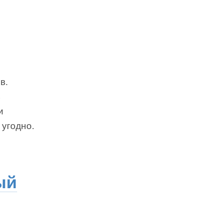
в.
ь
и
 угодно.
ый