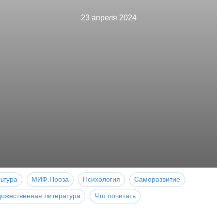
23 апреля 2024
ьтура
МИФ.Проза
Психология
Саморазвитие
дожественная литература
Что почитать