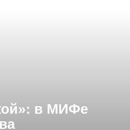
кой»: в МИФе
ва