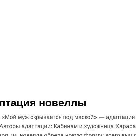
птация новеллы
 «Мой муж скрывается под маской» — адаптация
 Авторы адаптации: Кабинам и художница Харара
аря им, новелла обрела новую форму: всего выш