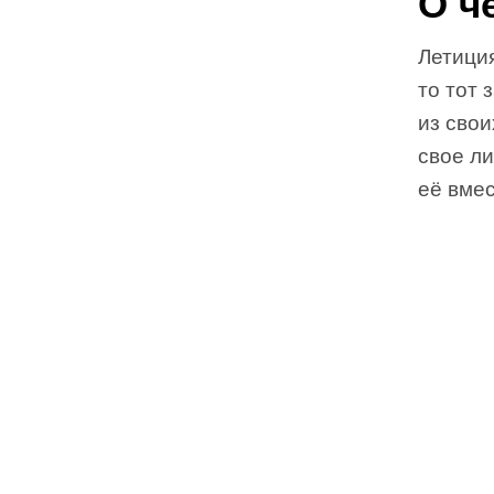
О ч
Летиция
то тот 
из сво
свое л
её вмес