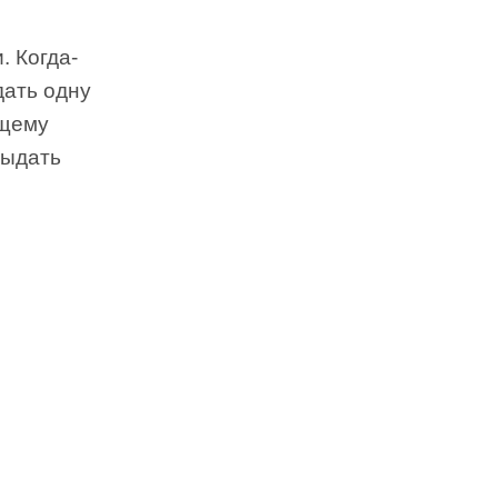
. Когда-
дать одну
ющему
выдать