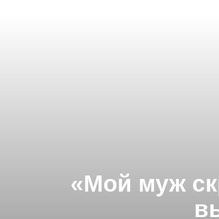
«Мой муж ск
в