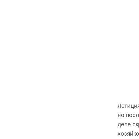
Летиция
но посл
деле с
хозяйко