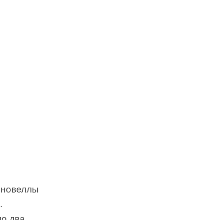
 новеллы
.
ло два