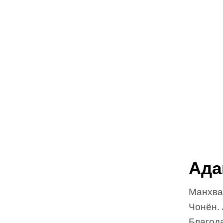
Ада
Манхва
Чонён.
Благод