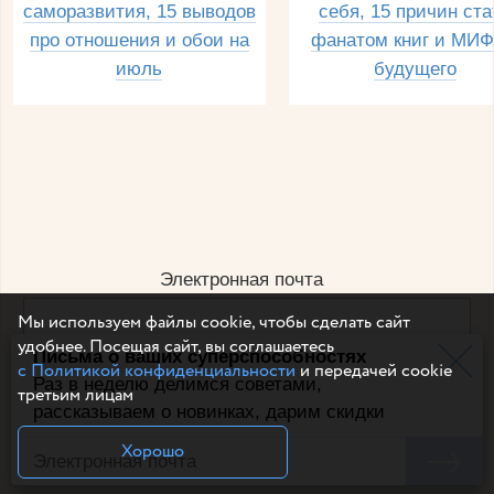
саморазвития, 15 выводов
себя, 15 причин ста
про отношения и обои на
фанатом книг и МИФ
июль
будущего
Электронная почта
Мы используем файлы cookie, чтобы сделать сайт
удобнее. Посещая сайт, вы соглашаетесь
Письма о ваших суперспособностях
Например, dulsineya@gmail.com
с Политикой конфиденциальности
и передачей cookie
Без спама и смс
Раз в неделю делимся советами,
третьим лицам
рассказываем о новинках, дарим скидки
Подписаться
Хорошо