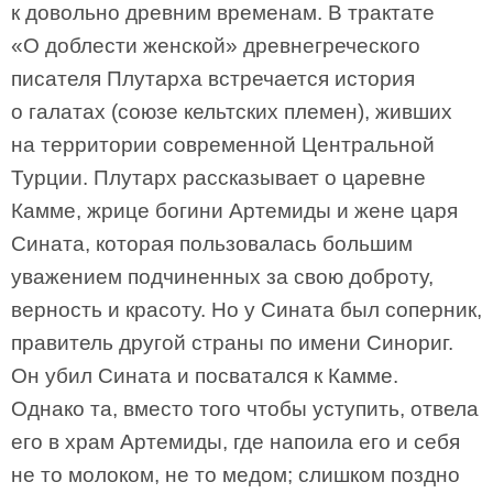
к довольно древним временам. В трактате
«О доблести женской» древнегреческого
писателя Плутарха встречается история
о галатах (союзе кельтских племен), живших
на территории современной Центральной
Турции. Плутарх рассказывает о царевне
Камме, жрице богини Артемиды и жене царя
Сината, которая пользовалась большим
уважением подчиненных за свою доброту,
верность и красоту. Но у Сината был соперник,
правитель другой страны по имени Синориг.
Он убил Сината и посватался к Камме.
Однако та, вместо того чтобы уступить, отвела
его в храм Артемиды, где напоила его и себя
не то молоком, не то медом; слишком поздно