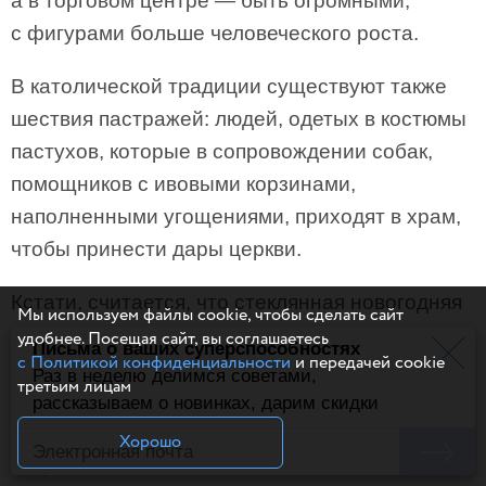
а в торговом центре — быть огромными,
с фигурами больше человеческого роста.
В католической традиции существуют также
шествия пастражей: людей, одетых в костюмы
пастухов, которые в сопровождении собак,
помощников с ивовыми корзинами,
наполненными угощениями, приходят в храм,
чтобы принести дары церкви.
Кстати, считается, что стеклянная новогодняя
Мы используем файлы cookie, чтобы сделать сайт
игрушка зародилась во Франции.
удобнее. Посещая сайт, вы соглашаетесь
Письма о ваших суперспособностях
с Политикой конфиденциальности
и передачей cookie
Первоначально елки здесь украшались
Раз в неделю делимся советами,
третьим лицам
яблоками, но в неурожайные годы местные
рассказываем о новинках, дарим скидки
стеклянных дел мастера выдували
Хорошо
искусственные яблочки взамен настоящих.