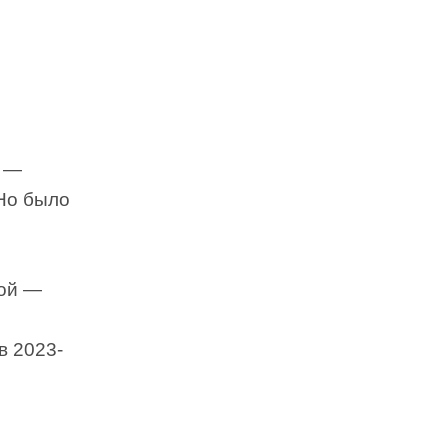
а —
 Но было
ой —
в 2023-