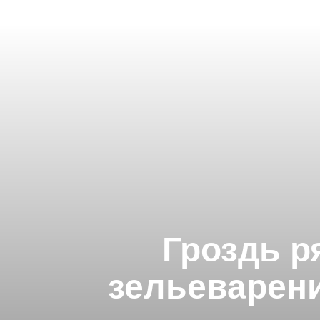
Гроздь р
зельеварени