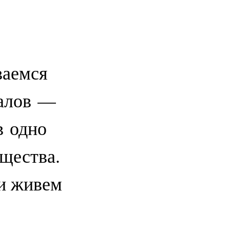
ваемся
уалов —
в одно
бщества.
ти живем