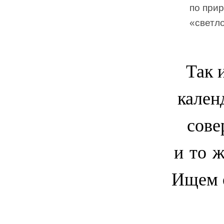
по прир
«светло
Так 
кален
сове
и то ж
Ищем о