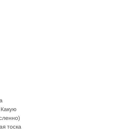
а
 Какую
сленно)
ая тоска