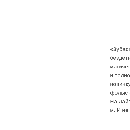
«Зубас
бездет
магиче
и полн
новинк
фолькл
На Лайв
м. И не