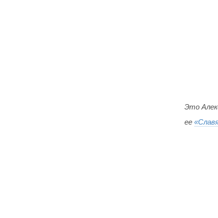
Это Алек
ее
«Слав