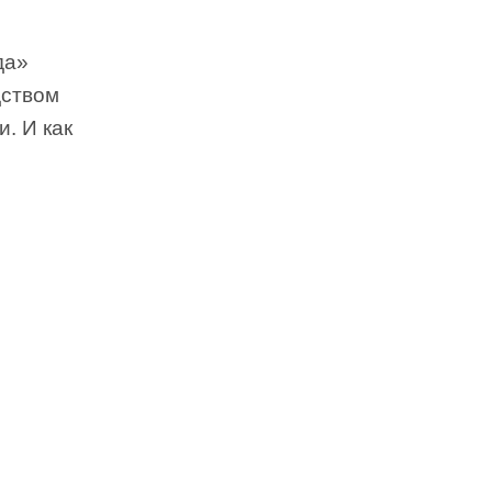
да»
дством
. И как