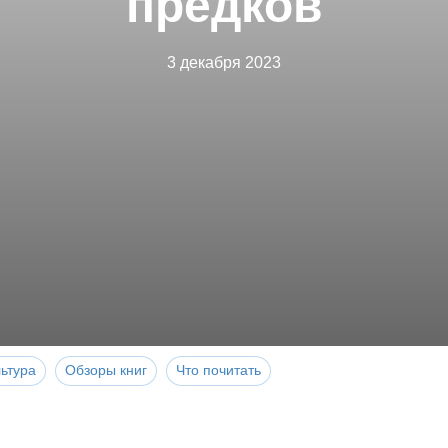
предков
3 декабря 2023
ьтура
Обзоры книг
Что почитать