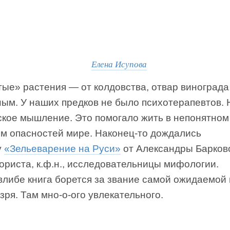
Елена Исупова
тые» растения — от колдовства, отвар виноград
ным. У наших предков не было психотерапевтов.
ское мышление. Это помогало жить в непонятном
ом опасностей мире. Наконец-то дождались
у
«Зельеварение на Руси»
от Александры Барков
ориста, к.ф.н., исследовательницы мифологии.
либе книга борется за звание самой ожидаемой 
 зря. Там мно-о-ого увлекательного.