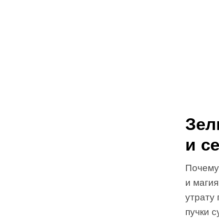
Зел
и с
Почему
и маги
утрату
пучки с