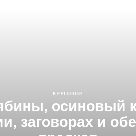
КРУГОЗОР
ябины, осиновый к
и, заговорах и об