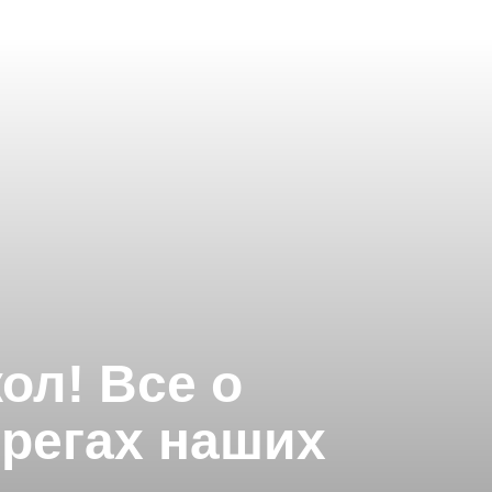
ол! Все о
ерегах наших