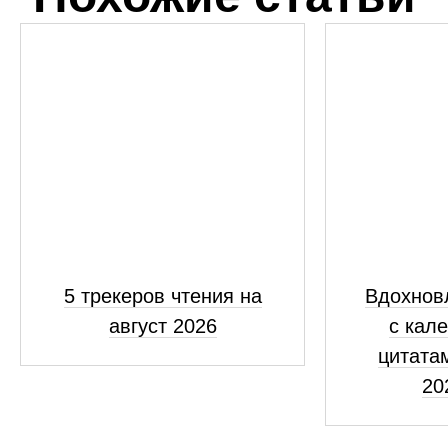
5 трекеров чтения на
Вдохнов
август 2026
с кал
цитатам
20