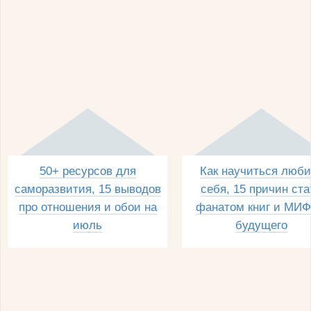
50+ ресурсов для
Как научиться люби
саморазвития, 15 выводов
себя, 15 причин ста
про отношения и обои на
фанатом книг и МИФ
июль
будущего