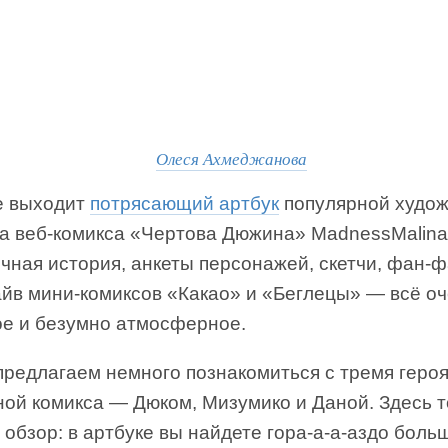
Олеся Ахмеджанова
 выходит
потрясающий артбук
популярной худо
ра веб-комикса «Чертова Дюжина» MadnessMalina
чная история, анкеты персонажей, скетчи, фан-
айв мини-комиксов «Какао» и «Беглецы» — всё о
ое и безумно атмосферное.
предлагаем немного познакомиться с тремя геро
ной комикса — Дюком, Мизумико и Даной. Здесь т
 обзор: в артбуке вы найдете гора-а-а-аздо боль