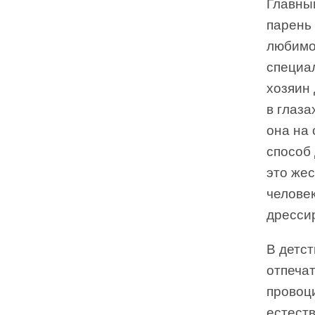
Главный
парень 
любимог
специал
хозяин
в глаза
она на
способ 
это жес
человек
дрессир
В детст
отпечат
провоц
естест