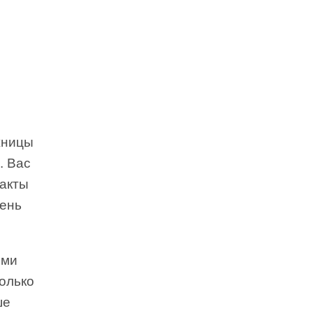
жницы
. Вас
факты
чень
ями
олько
ше