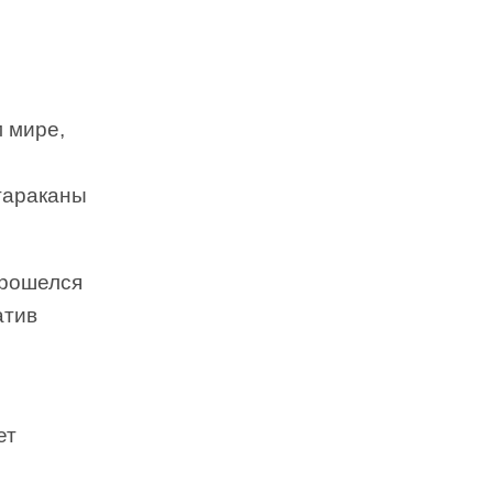
 мире,
тараканы
прошелся
атив
ет