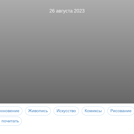
26 августа 2023
охновение
Живопись
Искусство
Комиксы
Рисование
 почитать