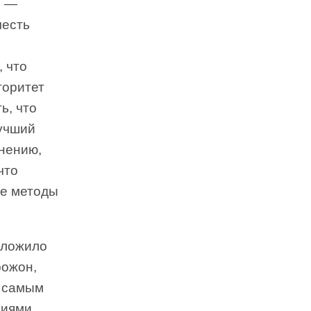
, —
честь
 что
торитет
ь, что
лучший
мнению,
что
ые методы
аложило
рожон,
и самым
циями.