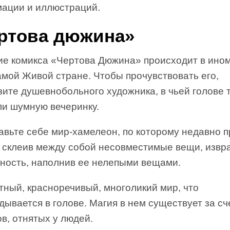
ации и иллюстраций.
ртова дюжина»
ие комикса «Чертова Дюжина» происходит в ином
амой Живой стране. Чтобы прочувствовать его,
зите душевнобольного художника, в чьей голове 
ли шумную вечеринку.
авьте себе мир-хамелеон, по которому недавно 
, склеив между собой несовместимые вещи, извр
ность, наполнив ее нелепыми вещами.
тный, красноречивый, многоликий мир, что
дывается в голове. Магия в нем существует за сч
в, отнятых у людей.