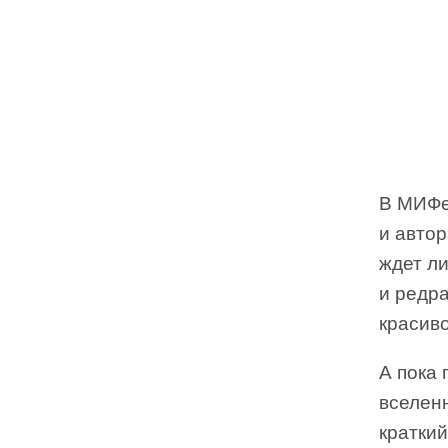
В МИФе
и авто
ждет ли
и редр
красив
А пока 
вселен
краткий