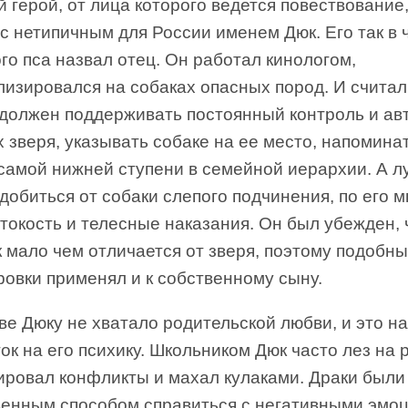
 герой, от лица которого ведется повествование
с нетипичным для России именем Дюк. Его так в 
о пса назвал отец. Он работал кинологом,
изировался на собаках опасных пород. И считал,
 должен поддерживать постоянный контроль и ав
х зверя, указывать собаке на ее место, напоминат
 самой нижней ступени в семейной иерархии. А 
добиться от собаки слепого подчинения, по его 
токость и телесные наказания. Он был убежден, 
 мало чем отличается от зверя, поэтому подобн
овки применял и к собственному сыну.
ве Дюку не хватало родительской любви, и это н
ок на его психику. Школьником Дюк часто лез на 
ировал конфликты и махал кулаками. Драки был
венным способом справиться с негативными эмо