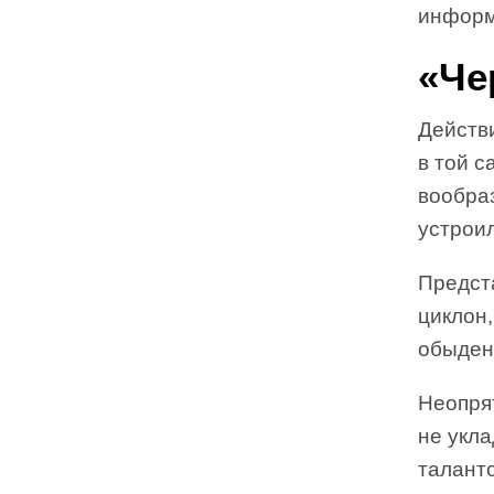
информ
«Че
Действ
в той с
вообра
устрои
Предст
циклон
обыден
Неопря
не укла
таланто