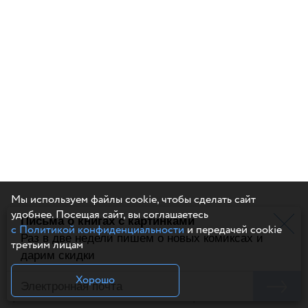
Мы используем файлы cookie, чтобы сделать сайт
удобнее. Посещая сайт, вы соглашаетесь
Письма о книгах с картинками
с Политикой конфиденциальности
и передачей cookie
Раз в две недели пишем о новых комиксах и
третьим лицам
К обложке советуем приступать в самом конце,
дарим скидки
когда основной материал комикса готов. Это
Хорошо
красивый заключительный штрих. Если