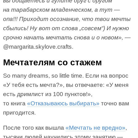
вы общаетесь и гулите друг с другом
на тарабарском младенческом, а тут —
опа!!! Приходит осознание, что твои мечты
сбылись! Ну вот от слова „совсем“) И нужно
срочно начать мечтать снова и о новом», —
@margarita.skylove.crafts.
Мечтателям со стажем
So many dreams, so little time. Если на вопрос
«У тебя есть мечта?», вы отвечаете: «У меня
есть дримлист из 100 пунктов!»,
то книга
«Отказываюсь выбирать»
точно вам
пригодится.
После того как вышла
«Мечтать не вредно»
,
тысячи людей научились этому занятию —