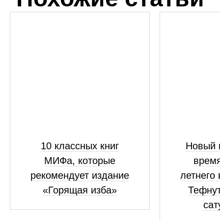
10 классных книг
Новый 
МИФа, которые
время
рекомендует издание
летнего
«Горящая изба»
Тефнут
сат