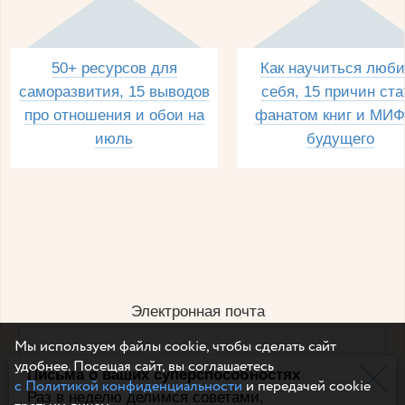
50+ ресурсов для
Как научиться люби
саморазвития, 15 выводов
себя, 15 причин ста
про отношения и обои на
фанатом книг и МИФ
июль
будущего
Электронная почта
Мы используем файлы cookie, чтобы сделать сайт
удобнее. Посещая сайт, вы соглашаетесь
Письма о ваших суперспособностях
Например, dulsineya@gmail.com
с Политикой конфиденциальности
и передачей cookie
Без спама и смс
Раз в неделю делимся советами,