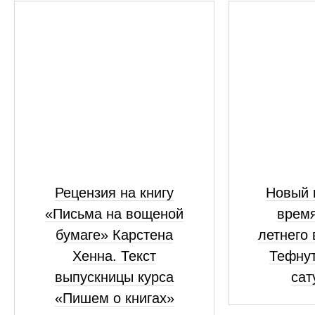
Рецензия на книгу
Новый 
«Письма на вощеной
время
бумаге» Карстена
летнего
Хенна. Текст
Тефнут
выпускницы курса
сат
«Пишем о книгах»