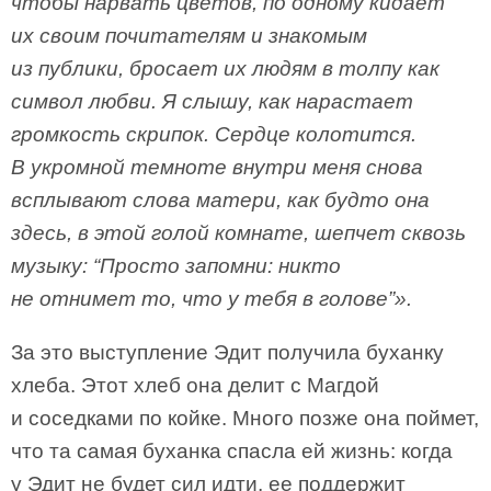
чтобы нарвать цветов, по одному кидает
их своим почитателям и знакомым
из публики, бросает их людям в толпу как
символ любви. Я слышу, как нарастает
громкость скрипок. Сердце колотится.
В укромной темноте внутри меня снова
всплывают слова матери, как будто она
здесь, в этой голой комнате, шепчет сквозь
музыку: “Просто запомни: никто
не отнимет то, что у тебя в голове”».
За это выступление Эдит получила буханку
хлеба. Этот хлеб она делит с Магдой
и соседками по койке. Много позже она поймет,
что та самая буханка спасла ей жизнь: когда
у Эдит не будет сил идти, ее поддержит