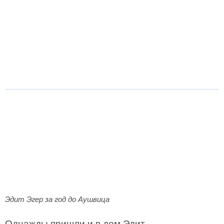
Эдит Эгер за год до Аушвица
Однажды пришли и в дом Эдит.