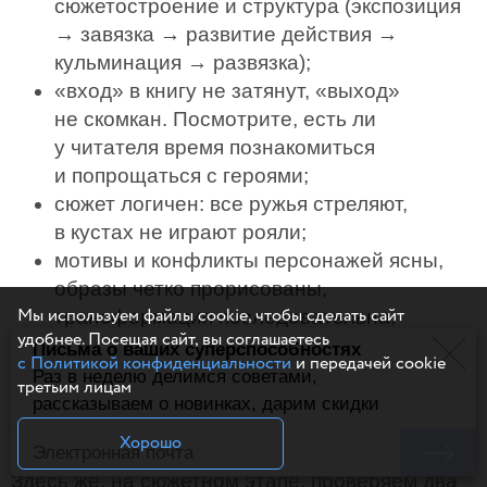
сюжетостроение и структура (экспозиция
→ завязка → развитие действия →
кульминация → развязка);
«вход» в книгу не затянут, «выход»
не скомкан. Посмотрите, есть ли
у читателя время познакомиться
и попрощаться с героями;
сюжет логичен: все ружья стреляют,
в кустах не играют рояли;
мотивы и конфликты персонажей ясны,
образы четко прорисованы,
Мы используем файлы cookie, чтобы сделать сайт
трансформация последовательна;
удобнее. Посещая сайт, вы соглашаетесь
мир работает, его научная, магическая,
Письма о ваших суперспособностях
с Политикой конфиденциальности
и передачей cookie
историческая, политическая сторона
Раз в неделю делимся советами,
третьим лицам
понятны, нет противоречивых элементов,
рассказываем о новинках, дарим скидки
нестыковок.
Хорошо
Здесь же, на сюжетном этапе, проверяем два