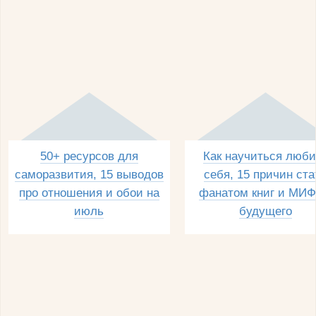
50+ ресурсов для
Как научиться люби
саморазвития, 15 выводов
себя, 15 причин ста
про отношения и обои на
фанатом книг и МИФ
июль
будущего