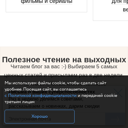
фильмы и сериалы
для п
в
Полезное чтение на выходных
Читаем блог за вас :-) Выбираем 5 самых
ценных статей и присылаем раз в две недели.
Мы используем файлы cookie, чтобы сделать сайт
Чек-лист «Читаю книги, меняюсь
удобнее. Посещая сайт, вы соглашаетесь
Письма о ваших суперспособностях
к лучшему» — уже в первом письме.
с Политикой конфиденциальности
и передачей cookie
Раз в неделю делимся советами,
третьим лицам
рассказываем о новинках, дарим скидки
Хорошо