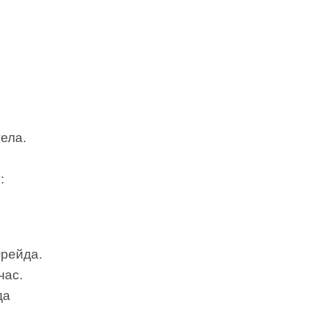
ела.
:
Фрейда.
час.
да