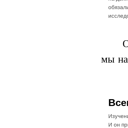
обязал
исслед
О
мы на
Все
Изучени
И он п