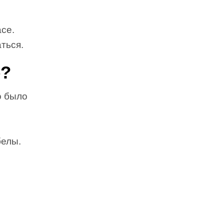
се.
ться.
е?
о было
.
белы.