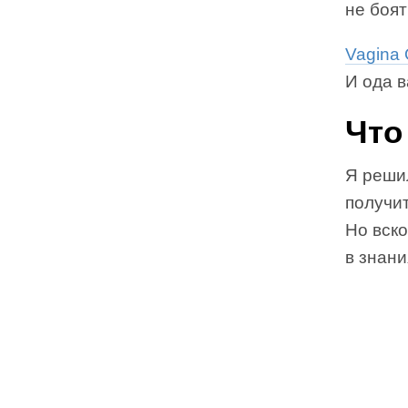
не боят
Vagina
И ода 
Что
Я реши
получит
Но вско
в знан