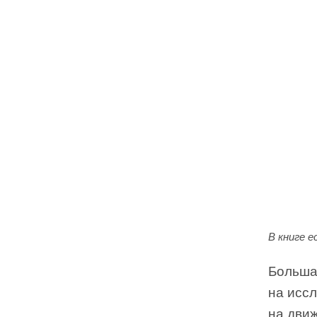
В книге 
Больша
на иссл
на дви