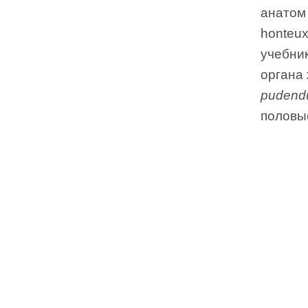
анатом
honteu
учебни
органа
puden
половы