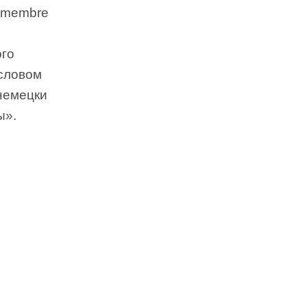
о membre
ого
 словом
-немецки
ы».