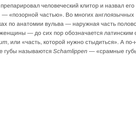
 препарировал человеческий клитор и назвал ег
x — «позорной частью». Во многих англоязычных
ках по анатомии вульва — наружная часть полов
 женщины — до сих пор обозначается латинским
dum
, или «часть, которой нужно стыдиться». А по
е губы называются
Schamlippen
— «срамные губ