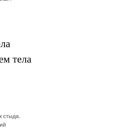
ела
ем тела
к стыда.
кий