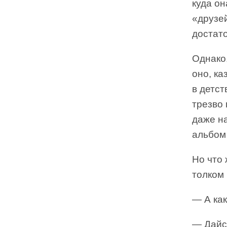
куда он
«друзей
достато
Однако,
оно, ка
в детст
трезво 
даже на
альбом
Но что 
толком 
— А как
— Дайс