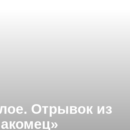
лое. Отрывок из
накомец»