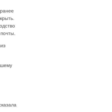
аранее
скрыть.
одство
 почты.
Риэ
авшему
сказала