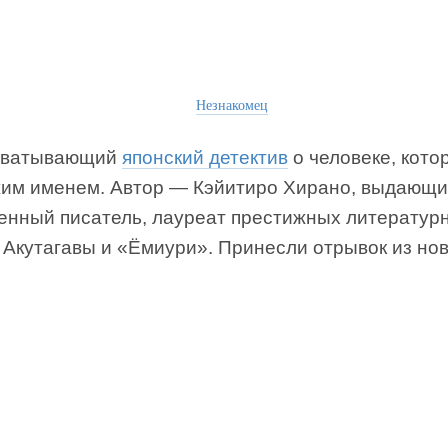
Незнакомец
хватывающий
японский детектив
о человеке, кото
жим именем. Автор — Кэйитиро Хирано, выдающи
енный писатель, лауреат престижных литератур
 Акутагавы и «Ёмиури». Принесли отрывок из нов