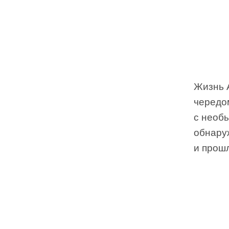
Жизнь 
чередом
с необ
обнаруж
и прошл