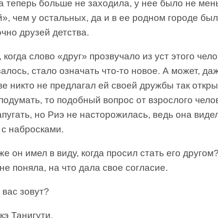
а теперь больше не заходила, у нее было не ме
», чем у остальных, да и в ее родном городе бы
чно друзей детства.
 когда слово «друг» прозвучало из уст этого чело
залось, стало означать что-то новое. А может, да
ве никто не предлагал ей своей дружбы так откр
подумать, то подобный вопрос от взрослого чело
пугать, но Риэ не насторожилась, ведь она виде
 с набросками.
же он имел в виду, когда просил стать его другом
не поняла, на что дала свое согласие.
 вас зовут?
кэ Танигути.