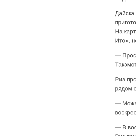
Дайскэ 
пригото
На кар
Ито», 
— Прост
Такэмот
Риэ про
рядом с
— Може
воскре
— В во