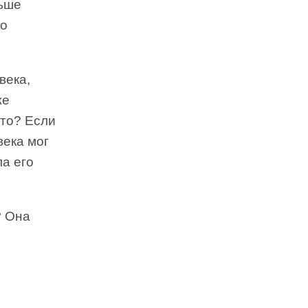
ньше
ло
века,
же
ыто? Если
века мог
ла его
? Она