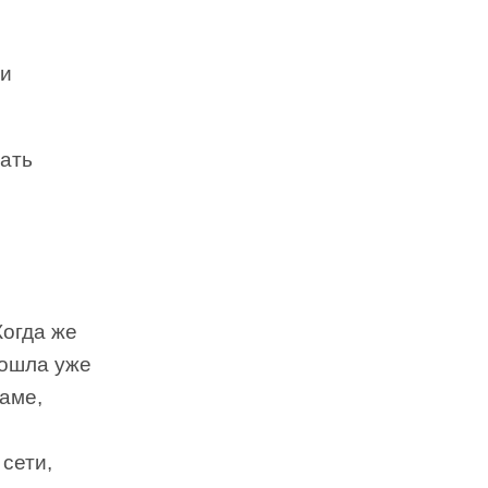
ми
тать
Когда же
рошла уже
гаме,
сети,