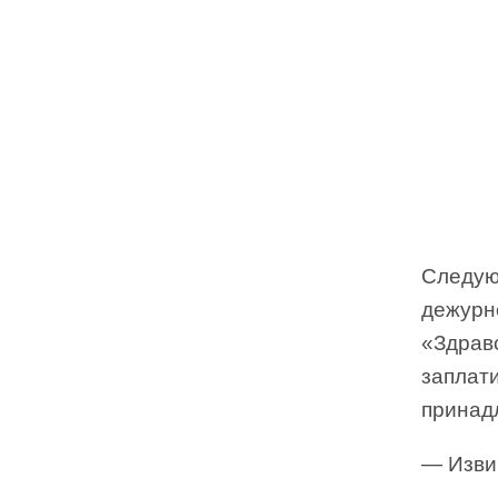
Следую
дежурн
«Здравс
заплати
принадл
— Изв