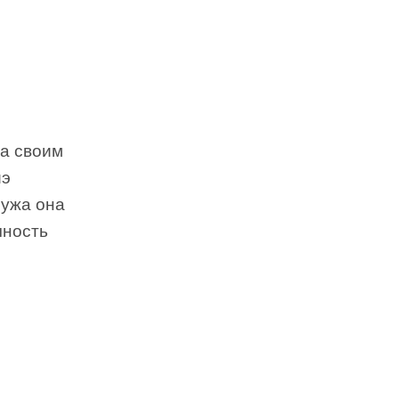
ла своим
иэ
мужа она
чность