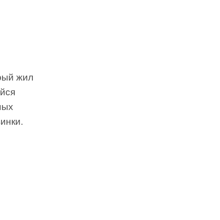
рый жил
йся
ных
инки.