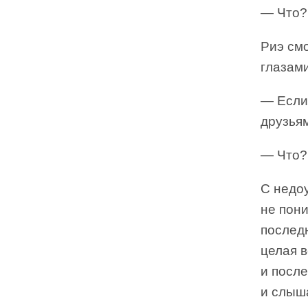
— Что?
Риэ см
глазами
— Если 
друзья
— Что?
С недо
не пони
послед
целая в
и посл
и слыша