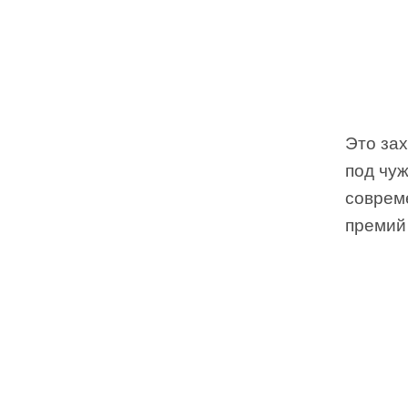
Это за
под чу
соврем
премий