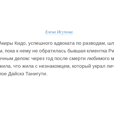
Елена Исупова
Акиры Кидо, успешного адвоката по разводам, ш
, пока к нему не обратилась бывшая клиентка Р
ычным делом: через год после смерти любимого 
ила, что жила с незнакомцем, который украл ли
ое Дайскэ Танигути.