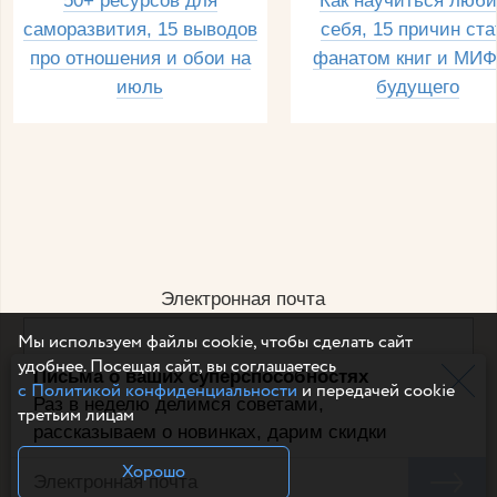
50+ ресурсов для
Как научиться люби
саморазвития, 15 выводов
себя, 15 причин ста
про отношения и обои на
фанатом книг и МИФ
июль
будущего
Электронная почта
Мы используем файлы cookie, чтобы сделать сайт
удобнее. Посещая сайт, вы соглашаетесь
Письма о ваших суперспособностях
Например, dulsineya@gmail.com
с Политикой конфиденциальности
и передачей cookie
Без спама и смс
Раз в неделю делимся советами,
третьим лицам
рассказываем о новинках, дарим скидки
Подписаться
Хорошо