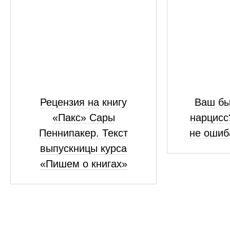
Рецензия на книгу
Ваш бы
«Пакс» Сары
нарцисс
Пеннипакер. Текст
не ошиб
выпускницы курса
«Пишем о книгах»