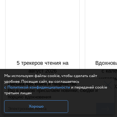
5 трекеров чтения на
Вдохнов
август 2026
с кал
Мы используем файлы cookie, чтобы сделать сайт
цитатам
удобнее. Посещая сайт, вы соглашаетесь
Письма про книги и творчество
20
с Политикой конфиденциальности
и передачей cookie
Раз в неделю присылаем новинки, скидки и
третьим лицам
порцию вдохновения
Хорошо