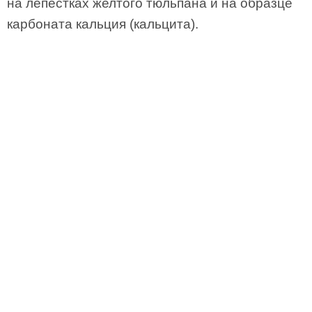
на лепестках желтого тюльпана и на образце
карбоната кальция (кальцита).