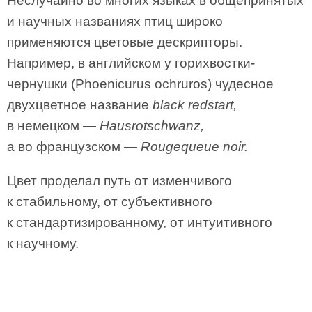
Неслучайно во многих языках в общепринятых
и научных названиях птиц широко
применяются цветовые дескрипторы.
Например, в английском у горихвостки-
чернушки (Phoenicurus ochruros) чудесное
двухцветное название
black redstart,
в немецком —
Hausrotschwanz,
а во французском —
Rougequeue noir.
Цвет проделал путь от изменчивого
к стабильному, от субъективного
к стандартизированному, от интуитивного
к научному.