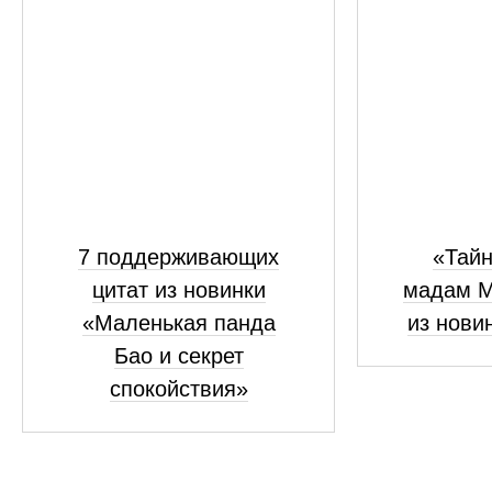
7 поддерживающих
«Тайн
цитат из новинки
мадам М
«Маленькая панда
из нови
Бао и секрет
спокойствия»