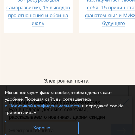
саморазвития, 15 выводов
себя, 15 причин ста
про отношения и обои на
фанатом книг и МИФ
июль
будущего
Электронная почта
Мы используем файлы cookie, чтобы сделать сайт
удобнее. Посещая сайт, вы соглашаетесь
Письма о ваших суперспособностях
Например, dulsineya@gmail.com
с Политикой конфиденциальности
и передачей cookie
Без спама и смс
Раз в неделю делимся советами,
третьим лицам
рассказываем о новинках, дарим скидки
Подписаться
Хорошо