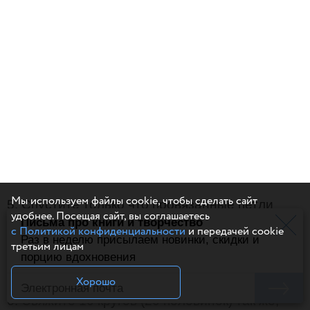
Мы используем файлы cookie, чтобы сделать сайт
5. Спустите только что провязанные петли
удобнее. Посещая сайт, вы соглашаетесь
Письма про книги и творчество
на леску, а следующие 40 петель —
с Политикой конфиденциальности
и передачей cookie
Раз в неделю присылаем новинки, скидки и
на свободную спицу, чтобы провязать
третьим лицам
порцию вдохновения
их лицевыми.
Хорошо
6. Свяжите 10 кругов (20 половинок) так же,