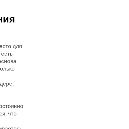
ния
есто для
 есть
 основа
только
дере.
постоянно
ся, что
киваетесь