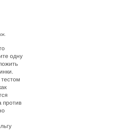
ок.
то
ите одну
аложить
инки.
 тестом
как
тся
а против
но
льгу