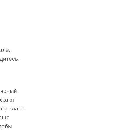
оле,
дитесь.
лярный
божают
тер-класс
 еще
чтобы