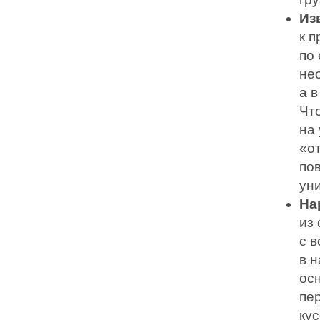
Из
к 
по 
не
а 
Чт
на
«от
по
ун
На
из
с 
в н
ос
пе
кус