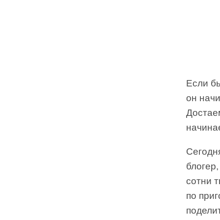
Если бы
он начи
Достае
начина
Сегодн
блогер
сотни т
по при
подели