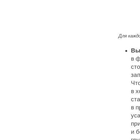
Для кажд
Вы
в 
ст
за
Чт
в 
ста
в 
ус
при
и 
гру