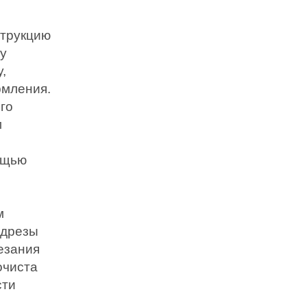
струкцию
ву
,
рмления.
го
м
ощью
м
адрезы
резания
очиста
сти