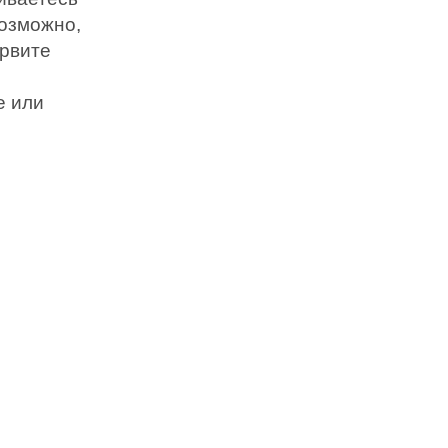
возможно,
орвите
е или