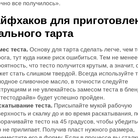
очно все получилось».
айфхаков для приготовле
ального тарта
мес теста.
Основу для тарта сделать легче, чем т
ога, тут куда ниже риск ошибиться. Тем не менее
оятность, что тесто получится крутым, а значит,
жет стать слишком твердой. Всегда используйте 
лодное сливочное масло, в точности следуйте
струкциям и не увлекайтесь замесом теста в блен
«тестодрайв» будет успешно пройден.
скатывание теста.
Присыпайте мукой рабочую
ерхность и скалку до и во время раскатывания, 
орачивайте тесто на 45 градусов, чтобы убедить
о не прилипает. Получив пласт нужного размера,
реместите его в форму. Если в процессе вы стал