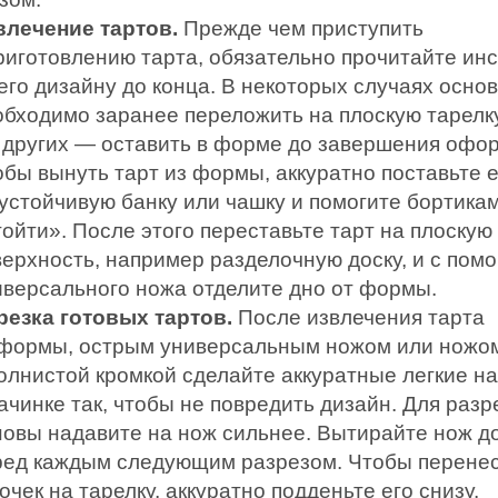
влечение тартов.
Прежде чем приступить
приготовлению тарта, обязательно прочитайте ин
его дизайну до конца. В некоторых случаях осно
обходимо заранее переложить на плоскую тарелку
в других — оставить в форме до завершения офо
обы вынуть тарт из формы, аккуратно поставьте е
 устойчивую банку или чашку и помогите бортика
ойти». После этого переставьте тарт на плоскую
верхность, например разделочную доску, и с пом
иверсального ножа отделите дно от формы.
резка готовых тартов.
После извлечения тарта
 формы, острым универсальным ножом или ножо
волнистой кромкой сделайте аккуратные легкие н
ачинке так, чтобы не повредить дизайн. Для раз
новы надавите на нож сильнее. Вытирайте нож д
ред каждым следующим разрезом. Чтобы перене
очек на тарелку, аккуратно подденьте его снизу.