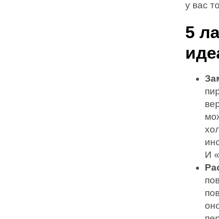
у вас т
5 л
иде
За
пир
вер
мо
хо
ин
И 
Ра
пов
пов
он
пе