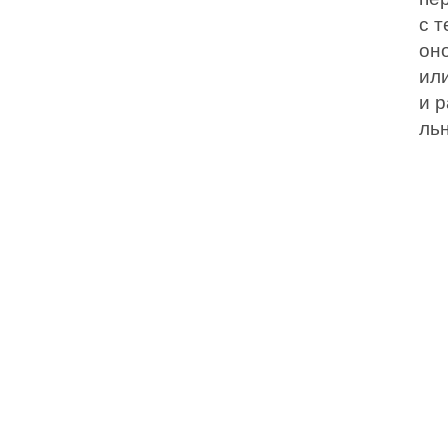
с т
он
ил
и 
льн