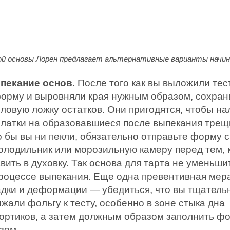
ой основы Лорен предлагает альтернативные варианты начин
пекание основ.
После того как вы выложили тес
форму и выровняли края нужным образом, сохран
оловую ложку остатков. Они пригодятся, чтобы н
платки на образовавшиеся после выпекания трещ
о бы вы ни пекли, обязательно отправьте форму с
холодильник или морозильную камеру перед тем, 
вить в духовку. Так основа для тарта не уменьши
процессе выпекания. Еще одна превентивная мер
адки и деформации — убедиться, что вы тщатель
жали фольгу к тесту, особенно в зоне стыка дна
бортиков, а затем должным образом заполнить фо
зом.