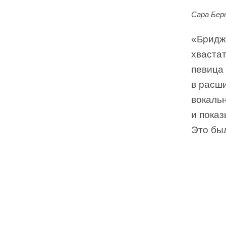
Сара Бер
«Бридж
хвастат
певица
в расши
вокаль
и пока
Это бы