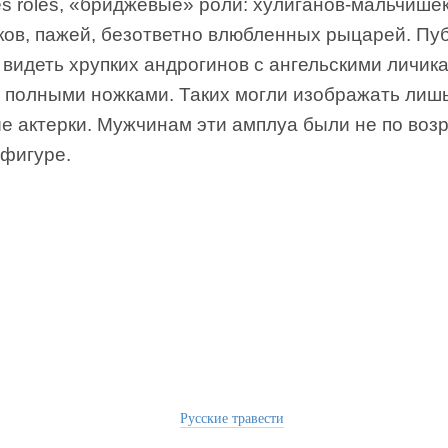
s roles, «бриджевые» роли: хулиганов-мальчишек
ков, пажей, безответно влюбленных рыцарей. Пу
видеть хрупких андрогинов с ангельскими личика
, полными ножками. Таких могли изображать лиш
е актерки. Мужчинам эти амплуа были не по воз
 фигуре.
Русские травести