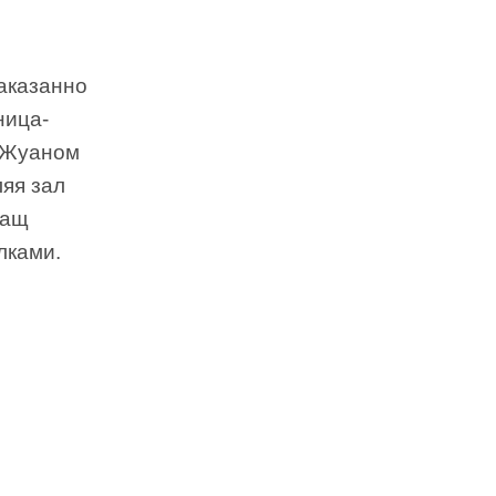
аказанно
ница-
 Жуаном
ляя зал
лащ
лками.