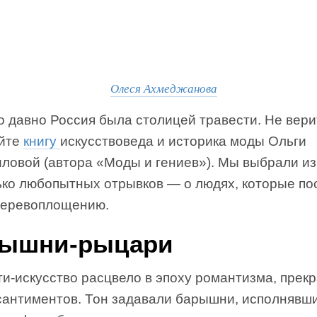
Олеся Ахмеджанова
о давно Россия была столицей травести. Не вер
йте
книгу
искусствоведа и историка моды Ольги
ловой (автора «Моды и гениев»). Мы выбрали из
ько любопытных отрывков — о людях, которые по
перевоплощению.
ышни-рыцари
ти-искусство расцвело в эпоху романтизма, прек
 сантиментов. Тон задавали барышни, исполнявш