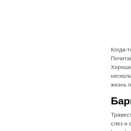
Когда-т
Почита
Хороши
нескол
жизнь 
Бар
Травес
слез и