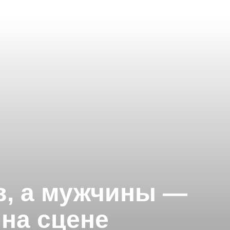
в, а мужчины —
 на сцене