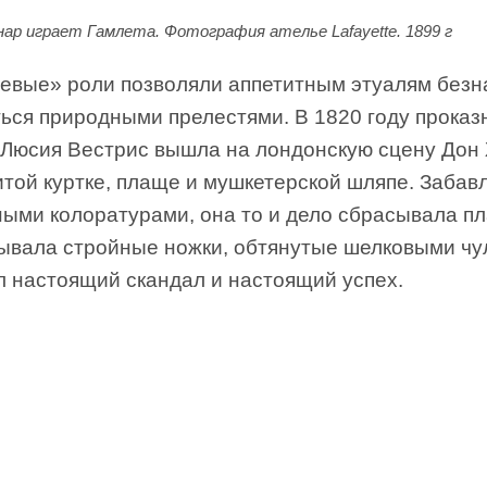
нар играет Гамлета. Фотография ателье Lafayette. 1899 г
евые» роли позволяли аппетитным этуалям безн
ься природными прелестями. В 1820 году проказ
 Люсия Вестрис вышла на лондонскую сцену Дон
той куртке, плаще и мушкетерской шляпе. Забав
ными колоратурами, она то и дело сбрасывала п
зывала стройные ножки, обтянутые шелковыми чу
л настоящий скандал и настоящий успех.