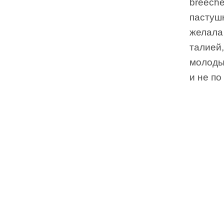
breeche
пастуш
желала 
талией
молоды
и не по