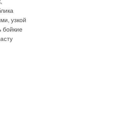
,
блика
ми, узкой
ь бойкие
расту