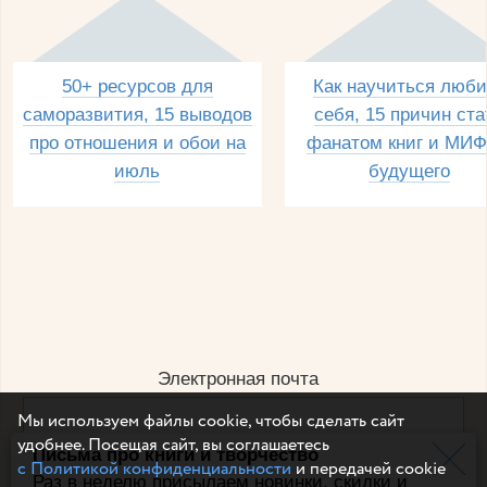
50+ ресурсов для
Как научиться люби
саморазвития, 15 выводов
себя, 15 причин ста
про отношения и обои на
фанатом книг и МИФ
июль
будущего
Электронная почта
Мы используем файлы cookie, чтобы сделать сайт
удобнее. Посещая сайт, вы соглашаетесь
Письма про книги и творчество
Например, dulsineya@gmail.com
с Политикой конфиденциальности
и передачей cookie
Без спама и смс
Раз в неделю присылаем новинки, скидки и