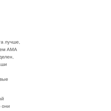
га лучше,
ием AMA
делен,
аши
ивые
ой
о они