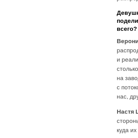
Девушк
подели
всего?
Верони
распрод
и реали
столько
на заво
с поток
нас, др
Настя 
стороны
куда их