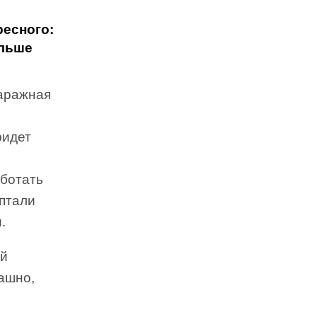
ресного:
ольше
аражная
ридет
аботать
оптали
.
ой
рашно,