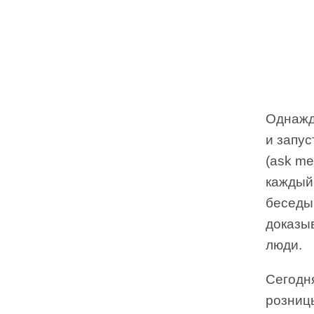
Однажд
и запу
(ask me
каждый
беседы
доказы
люди.
Сегодн
розницы