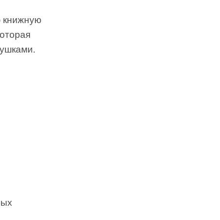
ю книжную
которая
вушками.
ных