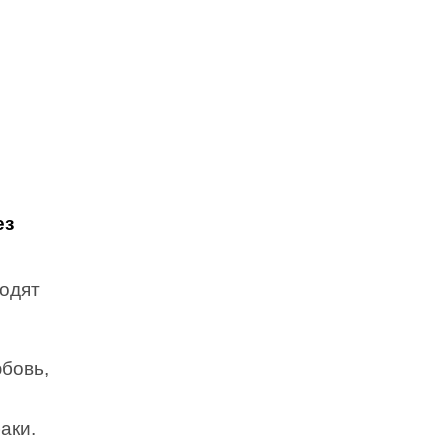
ез
ходят
бовь,
аки.