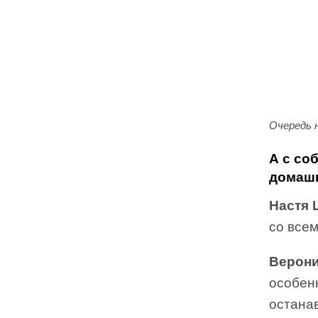
Очередь н
А с со
домаш
Настя 
со всем
Верони
особенн
останав