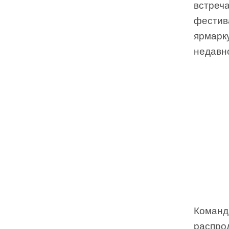
встреч
фестив
ярмарк
недавн
Команд
распро