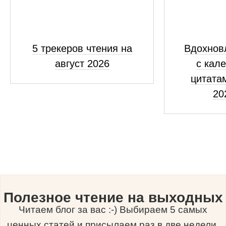
5 трекеров чтения на
Вдохнов
август 2026
с кал
цитатам
20
Полезное чтение на выходных
Читаем блог за вас :-) Выбираем 5 самых
ценных статей и присылаем раз в две недели.