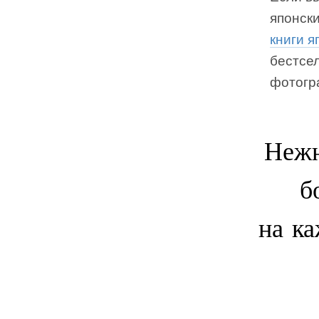
японск
книги я
бестсел
фотогр
Нежн
б
на к