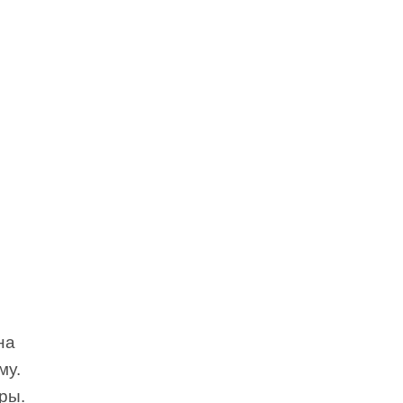
на
му.
ры.