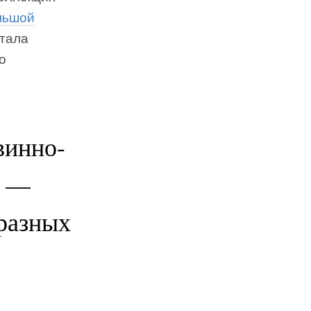
льшой
стала
о
винно-
я —
разных