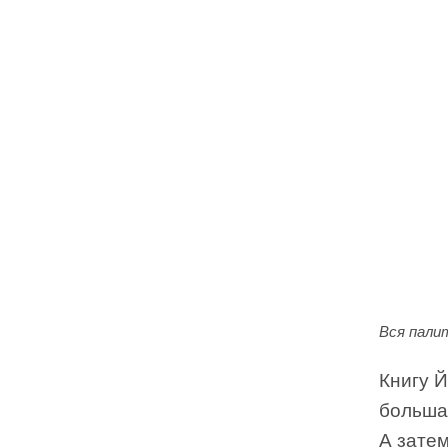
Вся пали
Книгу Й
большая
А зате