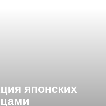
кция японских
ицами