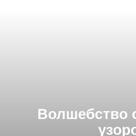
Волшебство о
узор