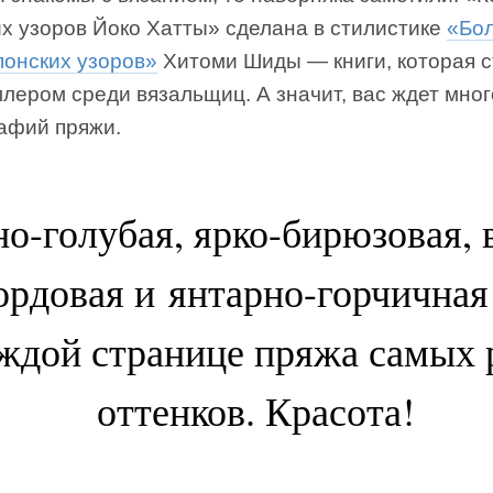
их узоров Йоко Хатты» сделана в стилистике
«Бо
понских узоров»
Хитоми Шиды — книги, которая 
лером среди вязальщиц. А значит, вас ждет мног
афий пряжи.
о-голубая, ярко-бирюзовая, 
ордовая и янтарно-горчична
аждой странице пряжа самых 
оттенков. Красота!