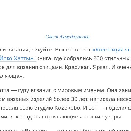
Олеся Ахмеджанова
ли вязания, ликуйте. Вышла в свет
«Коллекция яп
 Йоко Хатты».
Книга, где собрались 200 стильных
в для вязания спицами. Красивая. Яркая. И очен
вляющая.
атта — гуру вязания с мировым именем. Она зан
м вязаных изделий более 30 лет, написала неск
сновала свою студию Kazekobo. И вот — поделил
ми, как создать потрясающие японские узоры.
уверена: «Вязание — это волшебство одной нити,