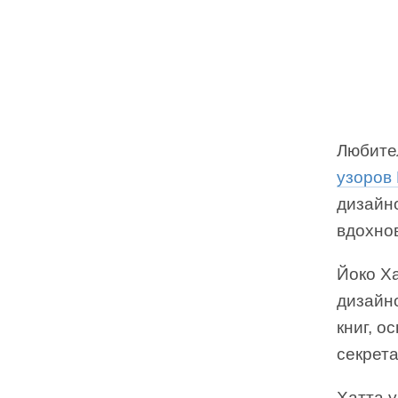
Любите
узоров
дизайно
вдохно
Йоко Х
дизайно
книг, о
секрета
Хатта 