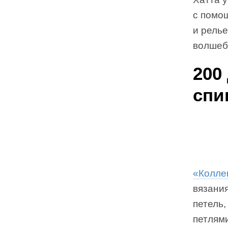
с помощ
и рель
волшеб
200
спи
«Колле
вязани
петель
петлям