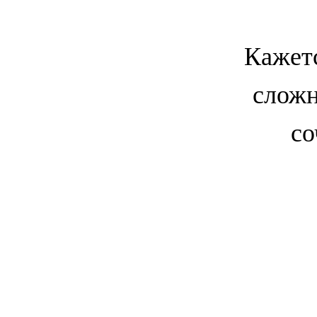
Кажетс
сложн
со