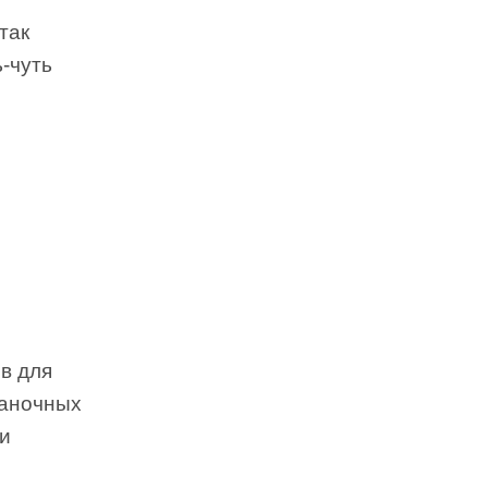
так
-чуть
в для
наночных
ми