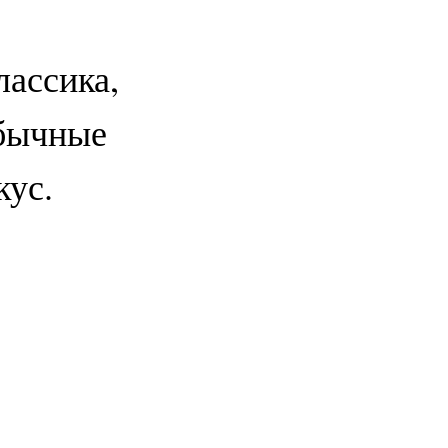
лассика,
обычные
кус.