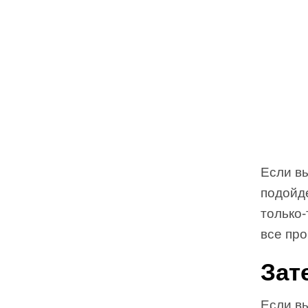
Если вы
подойде
только-
все про
Зат
Если вы