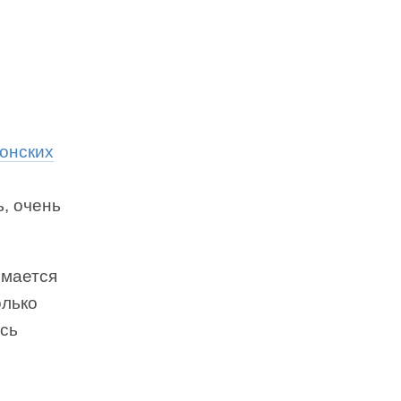
онских
ь, очень
имается
олько
ась