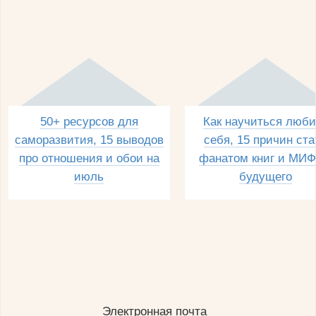
50+ ресурсов для
Как научиться люби
саморазвития, 15 выводов
себя, 15 причин ста
про отношения и обои на
фанатом книг и МИФ
июль
будущего
Электронная почта