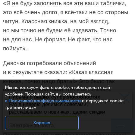
«Я не буду заполнять все эти ваши таблички,
это всё очень долго, я всё-таки не со стороны
читун. Классная книжка, на мой взгляд,
но мы точно не будем её издавать. Точно
не для нас. Не формат. Не факт, что нас
поймут».
Девочки потребовали объяснений
и в результате сказали: «Какая классная
книжка, точно надо брать!» Это было так
Мы используем файлы cookie, чтобы сделать сайт
неожиданно для меня, что я испугалась.
удобнее. Посещая сайт, вы соглашаетесь
Письма о ваших суперспособностях
Потому что когда мне что-то очень нравится,
с Политикой конфиденциальности
и передачей cookie
Раз в неделю делимся советами,
третьим лицам
я могу об этом как-то зажигательно рассказать.
рассказываем о новинках, дарим скидки
Вдруг рассказала чересчур зажигательно,
Хорошо
а книжка не покатит? Я буду виноватой.