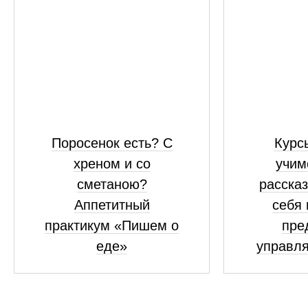
Поросенок есть? С
Курсы
хреном и со
учим
сметаною?
рассказ
Аппетитный
себя 
практикум «Пишем о
пре
еде»
управля