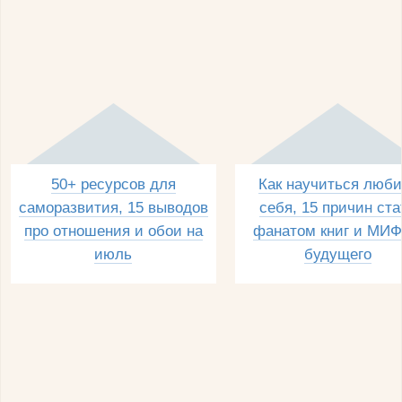
50+ ресурсов для
Как научиться люби
саморазвития, 15 выводов
себя, 15 причин ста
про отношения и обои на
фанатом книг и МИФ
июль
будущего