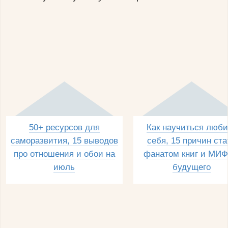
50+ ресурсов для
Как научиться люби
саморазвития, 15 выводов
себя, 15 причин ста
про отношения и обои на
фанатом книг и МИФ
июль
будущего