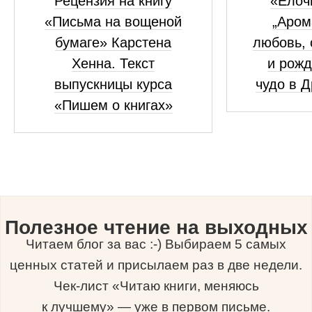
Рецензия на книгу
«Елоч
«Письма на вощеной
„Аром
бумаге» Карстена
любовь, 
Хенна. Текст
и рожд
выпускницы курса
чудо в 
«Пишем о книгах»
Полезное чтение на выходных
Читаем блог за вас :-) Выбираем 5 самых
ценных статей и присылаем раз в две недели.
Чек-лист «Читаю книги, меняюсь
к лучшему» — уже в первом письме.