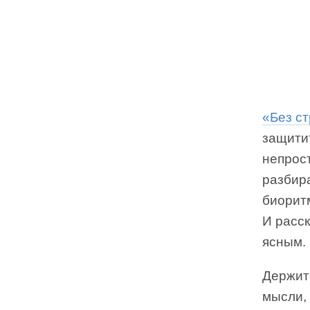
«Без с
защити
непрос
разбир
биорит
И расс
ясным.
Держит
мысли, 