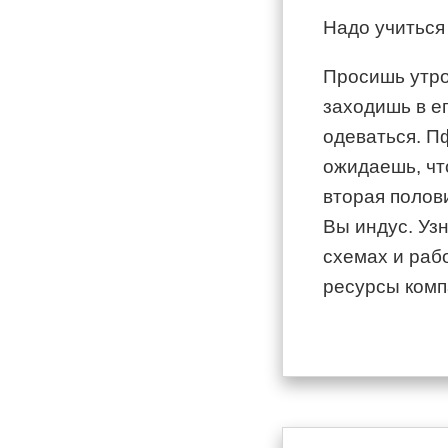
Надо учиться
Просишь утро
заходишь в ег
одеваться. П
ожидаешь, что
вторая полов
Вы индус. Уз
схемах и раб
ресурсы комп