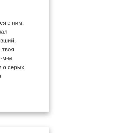
ся с ним,
мал
авший,
 твоя
-м-м.
м о серых
е