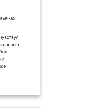
вычках,
чувствуя
ительные
обов
не
все