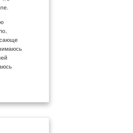
ne.
ью
ло,
рясающе
анимаюсь
ней
ваюсь