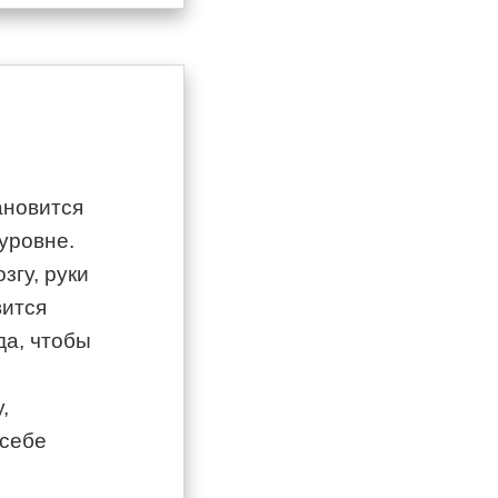
ановится
уровне.
згу, руки
вится
да, чтобы
,
 себе