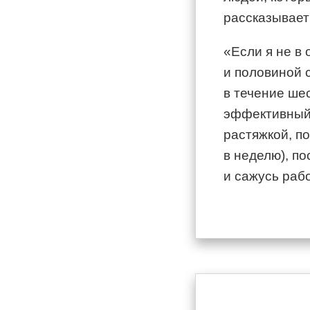
рассказывает
«Если я не в
и половиной с
в течение шес
эффективный 
растяжкой, п
в неделю), п
и сажусь раб