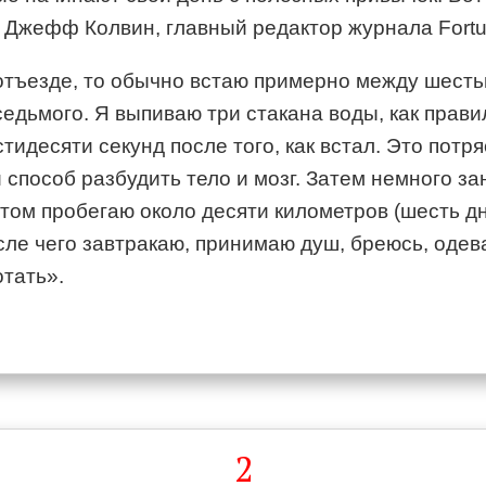
 Джефф Колвин, главный редактор журнала Fortu
 отъезде, то обычно встаю примерно между шест
едьмого. Я выпиваю три стакана воды, как прави
тидесяти секунд после того, как встал. Это пот
способ разбудить тело и мозг. Затем немного з
отом пробегаю около десяти километров (шесть д
осле чего завтракаю, принимаю душ, бреюсь, оде
отать».
2