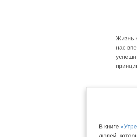
Жизнь к
нас впе
успешны
принци
В книге
«Утре
людей, котор