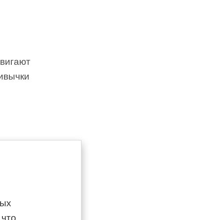
двигают
ривычки
ных
 что