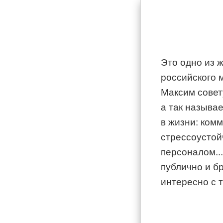
Это одно из 
российского 
Максим совет
а так называе
в жизни: ком
стрессоустой
персоналом..
публично и б
интересно с 