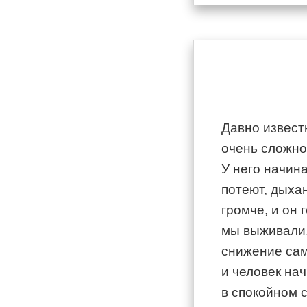
Давно известн
очень сложно
У него начина
потеют, дыха
громче, и он 
мы выживали.
снижение сам
и человек нач
в спокойном 