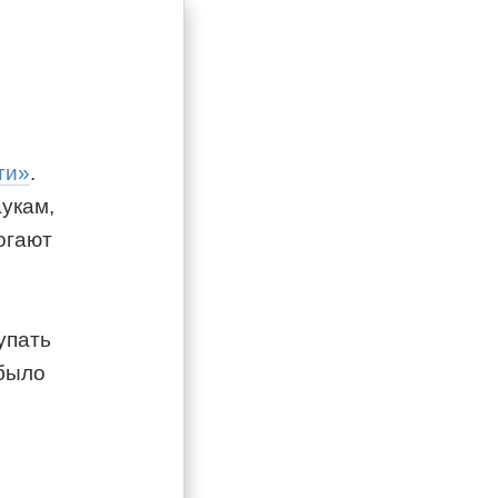
ти»
.
укам,
огают
упать
 было