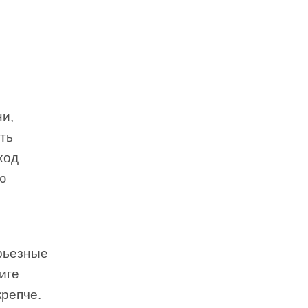
и,
ть
ход
ю
рьезные
иге
крепче.