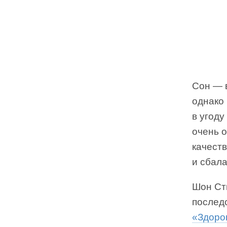
Сон — 
однако 
в угод
очень 
качеств
и сбал
Шон Ст
последс
«Здоро