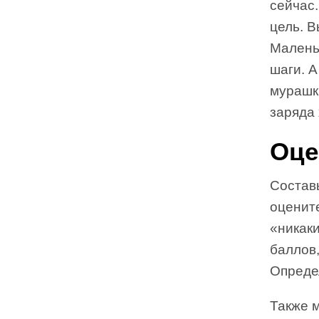
сейчас.
цель. В
Малень
шаги. 
мурашки
заряда 
Оце
Составь
оцените
«никаки
баллов,
Определ
Также м