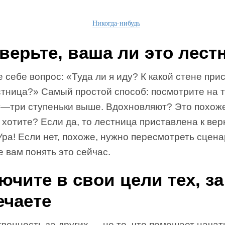
Никогда-нибудь
верьте, ваша ли это лест
 себе вопрос: «Туда ли я иду? К какой стене при
тница?» Самый простой способ: посмотрите на т
у—три ступеньки выше. Вдохновляют? Это похоже
 хотите? Если да, то лестница приставлена к ве
Ура! Если нет, похоже, нужно пересмотреть сцена
 вам понять это сейчас.
ючите в свои цели тех, за
ечаете
венность за других — не то, что помешает начат