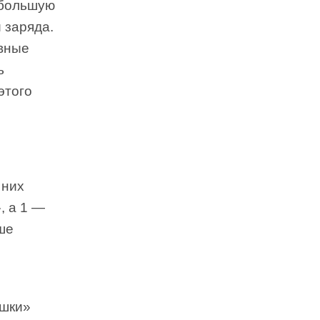
ебольшую
 заряда.
вные
ь
этого
 них
, а 1 —
ше
ишки»