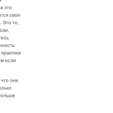
а это
атся свои
. Это то,
сии,
тесь
енность
 практика
ем если
 что они
олько
 больше