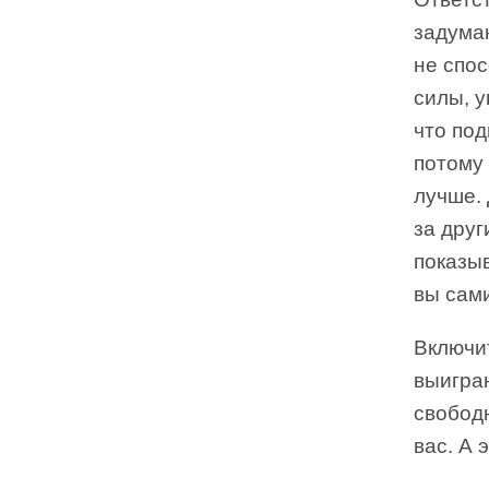
задуман
не спос
силы, у
что под
потому 
лучше. 
за друг
показыв
вы сами
Включит
выиграю
свобод
вас. А 