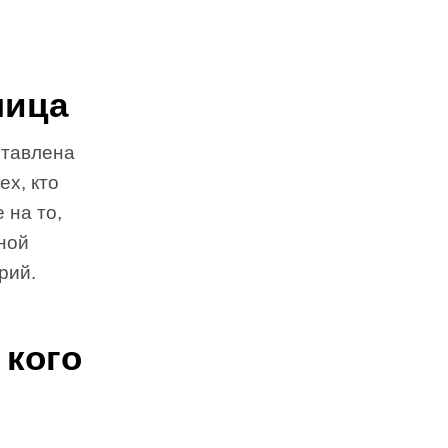
ница
ставлена
ех, кто
 на то,
рной
рий.
 кого
ь