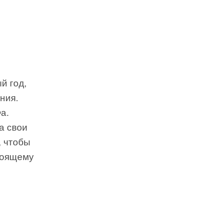
й год,
ния.
а.
а свои
, чтобы
тоящему