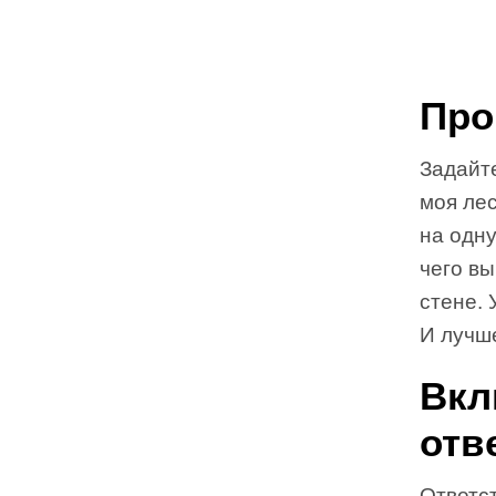
Про
Задайте
моя лес
на одн
чего вы
стене. 
И лучше
Вкл
отв
Ответст