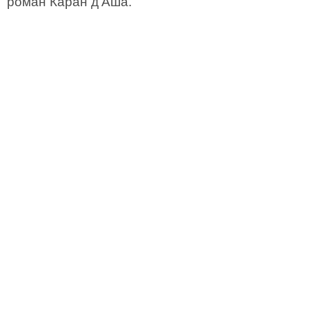
роман Каран д’Аша.