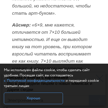
большой, но недостаточно, чтобы
стать арт-буком».
Айснер:
«6×9, мне кажется,
отличается от 7×10 большей
интимностью. И еще он выводит
книгу на тот уровень, при котором
взрослый читатель воспринимает
ее как книгу. 7×10 выглядит как
комикс. А взрослому читателю
Мы используем файлы cookie, чтобы сделать сайт
удобнее. Посещая сайт, вы соглашаетесь
больше по нраву 6×9, поскольку так
Письма о книгах с картинками
с Политикой конфиденциальности
и передачей cookie
печатаются романы, которые
Раз в две недели пишем о новых комиксах и
третьим лицам
дарим скидки
он читает».
Хорошо
Подобно «Спириту», новое произведение