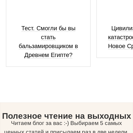
Тест. Смогли бы вы
Цивили
стать
катастро
бальзамировщиком в
Новое С
Древнем Египте?
Полезное чтение на выходных
Читаем блог за вас :-) Выбираем 5 самых
ценных статей и присылаем раз в две недели.