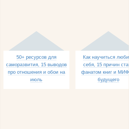
50+ ресурсов для
Как научиться люби
саморазвития, 15 выводов
себя, 15 причин ста
про отношения и обои на
фанатом книг и МИФ
июль
будущего