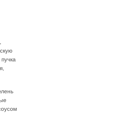
,
ескую
 пучка
я,
елень
ные
соусом