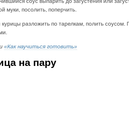
чившийся соус выпарить до загустения или загус
й муки, посолить, поперчить.
и курицы разложить по тарелкам, полить соусом.
ми.
ги
«Как научиться готовить»
ица на пару