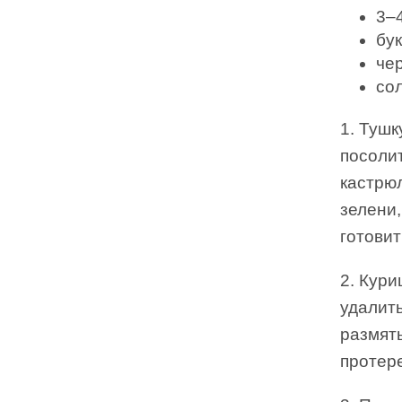
3–4
бук
че
со
1. Тушк
посолит
кастрюл
зелени,
готовит
2. Кури
удалить
размять
протере