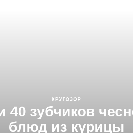
КРУГОЗОР
и 40 зубчиков чесн
блюд из курицы