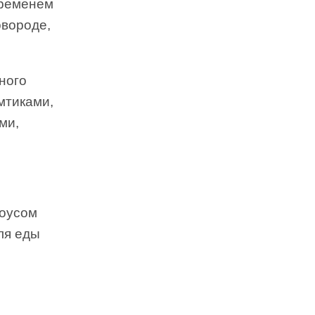
временем
овороде,
ного
мтиками,
ми,
соусом
ля еды