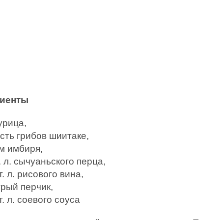
диенты
урица,
сть грибов шиитаке,
м имбиря,
. л. сычуаньского перца,
т. л. рисового вина,
трый перчик,
т. л. соевого соуса