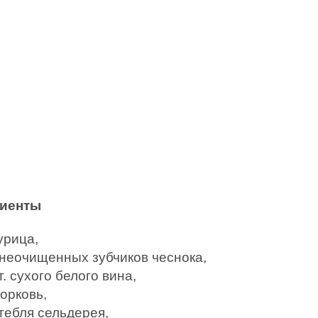
диенты
урица,
 неочищенных зубчиков чеснока,
т. сухого белого вина,
орковь,
тебля сельдерея,