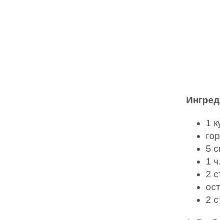
Ингре
1 к
гор
5 с
1 ч
2 с
ос
2 с