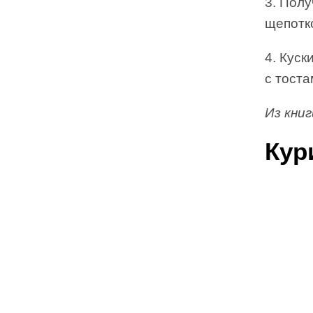
3. Полу
щепотко
4. Куск
с тоста
Из кни
Кур