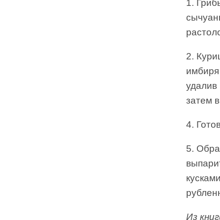
1. Гриб
сычуань
растоло
2. Кури
имбиря 
удалив 
затем в
4. Гото
5. Обр
выпарит
кусками
рублен
Из кни