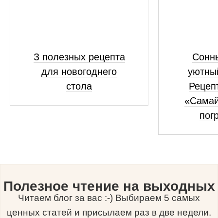
З полезных рецепта
Сонны
для новогоднего
уютны
стола
Рецепт
«Самай
пог
Полезное чтение на выходных
Читаем блог за вас :-) Выбираем 5 самых
ценных статей и присылаем раз в две недели.