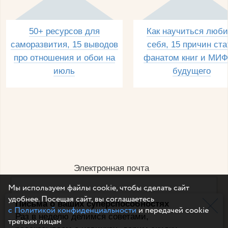
50+ ресурсов для
Как научиться люби
саморазвития, 15 выводов
себя, 15 причин ста
про отношения и обои на
фанатом книг и МИФ
июль
будущего
Электронная почта
Мы используем файлы cookie, чтобы сделать сайт
удобнее. Посещая сайт, вы соглашаетесь
Письма о ваших суперспособностях
Например, dulsineya@gmail.com
с Политикой конфиденциальности
и передачей cookie
Без спама и смс
Раз в неделю делимся советами,
третьим лицам