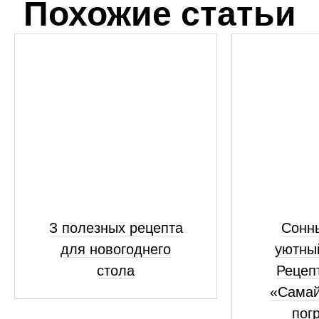
Похожие статьи
З полезных рецепта
Сонны
для новогоднего
уютны
стола
Рецепт
«Самай
пог